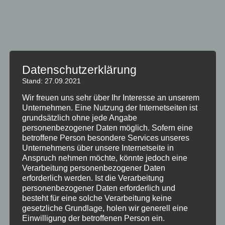
Lufttrocknung
Datenschutzerklärung
Stand: 27.09.2021
Wir freuen uns sehr über Ihr Interesse an unserem
Unternehmen. Eine Nutzung der Internetseiten ist
Unser Brennholz wird
energieneutral
allein vom Wind
grundsätzlich ohne jede Angabe
und der Sonne
luftgetrocknet
. Wir verzichten
personenbezogener Daten möglich. Sofern eine
betroffene Person besondere Services unseres
komplett auf eine künstliche Trocknung.
Unternehmens über unsere Internetseite in
Anspruch nehmen möchte, könnte jedoch eine
Die
Qualität der Trocknung
ist der entscheidende
Verarbeitung personenbezogener Daten
Faktor, ob Brennholz
sauber verbrennt
und wie viel
erforderlich werden. Ist die Verarbeitung
Wärme es in Ihrem Ofen abgibt.
personenbezogener Daten erforderlich und
besteht für eine solche Verarbeitung keine
Wir halten von der Technischen Trocknung bei Hartholz
gesetzliche Grundlage, holen wir generell eine
nicht viel. Daher entwickeln wir schon seit Jahren unser
Einwilligung der betroffenen Person ein.