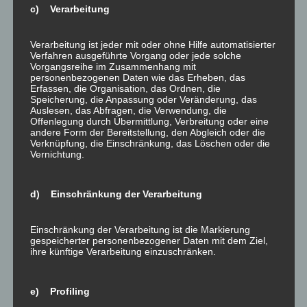
die Holzheizung regelmäßig gewartet wird, um
c) Verarbeitung
sicherzustellen, dass sie effizient und sicher arbeitet.
Verarbeitung ist jeder mit oder ohne Hilfe automatisierter
Verfahren ausgeführte Vorgang oder jede solche
Vorgangsreihe im Zusammenhang mit
personenbezogenen Daten wie das Erheben, das
Erfassen, die Organisation, das Ordnen, die
Speicherung, die Anpassung oder Veränderung, das
Auslesen, das Abfragen, die Verwendung, die
Offenlegung durch Übermittlung, Verbreitung oder eine
andere Form der Bereitstellung, den Abgleich oder die
Brennholzmaße
Verknüpfung, die Einschränkung, das Löschen oder die
Vernichtung.
d) Einschränkung der Verarbeitung
Wurde nichts anderes vereinbart, so erfolgt der Verkauf
Einschränkung der Verarbeitung ist die Markierung
von Brennholz in Form von Stückholz nach
gespeicherter personenbezogener Daten mit dem Ziel,
Raummetern (Rm)
– auch
Ster
genannt.
ihre künftige Verarbeitung einzuschränken.
Die Ermittlung des Raummeter- Maßes erfolgt durch
e) Profiling
Bündelung von
Scheitholz
(1,20m lange Scheite) in