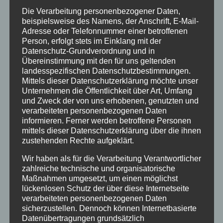
Verfahren der Lufttrocknung
ständig weiter.
Die Verarbeitung personenbezogener Daten,
beispielsweise des Namens, der Anschrift, E-Mail-
Außerdem wird bei der Lufttrocknung keine kostbare
Adresse oder Telefonnummer einer betroffenen
Energie verschwendet.
Person, erfolgt stets im Einklang mit der
Datenschutz-Grundverordnung und in
Übereinstimmung mit den für uns geltenden
landesspezifischen Datenschutzbestimmungen.
Mittels dieser Datenschutzerklärung möchte unser
Unternehmen die Öffentlichkeit über Art, Umfang
und Zweck der von uns erhobenen, genutzten und
verarbeiteten personenbezogenen Daten
informieren. Ferner werden betroffene Personen
mittels dieser Datenschutzerklärung über die ihnen
zustehenden Rechte aufgeklärt.
Wir haben als für die Verarbeitung Verantwortlicher
zahlreiche technische und organisatorische
Maßnahmen umgesetzt, um einen möglichst
lückenlosen Schutz der über diese Internetseite
verarbeiteten personenbezogenen Daten
sicherzustellen. Dennoch können Internetbasierte
Datenübertragungen grundsätzlich