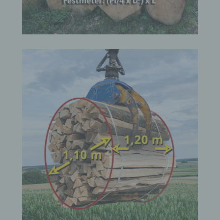
g) Verantwortlicher oder für die Verarbeitung
Verantwortlicher
Verantwortlicher oder für die Verarbeitung
Verantwortlicher ist die natürliche oder juristische
Person, Behörde, Einrichtung oder andere Stelle, die
allein oder gemeinsam mit anderen über die Zwecke
und Mittel der Verarbeitung von personenbezogenen
Daten entscheidet. Sind die Zwecke und Mittel dieser
Verarbeitung durch das Unionsrecht oder das Recht der
Mitgliedstaaten vorgegeben, so kann der Verantwortliche
beziehungsweise können die bestimmten Kriterien
seiner Benennung nach dem Unionsrecht oder dem
Recht der Mitgliedstaaten vorgesehen werden.
h) Auftragsverarbeiter
Auftragsverarbeiter ist eine natürliche oder juristische
Person, Behörde, Einrichtung oder andere Stelle, die
personenbezogene Daten im Auftrag des
Verantwortlichen verarbeitet.