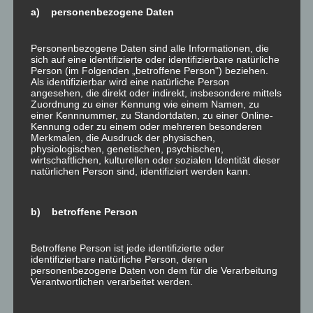
a) personenbezogene Daten
Personenbezogene Daten sind alle Informationen, die
sich auf eine identifizierte oder identifizierbare natürliche
Person (im Folgenden „betroffene Person") beziehen.
Als identifizierbar wird eine natürliche Person
angesehen, die direkt oder indirekt, insbesondere mittels
Zuordnung zu einer Kennung wie einem Namen, zu
Holzheizungen sind eine
umweltfreundliche
einer Kennnummer, zu Standortdaten, zu einer Online-
Alternative
zu fossilen Brennstoffen wie Öl und Gas.
Kennung oder zu einem oder mehreren besonderen
Merkmalen, die Ausdruck der physischen,
Wenn Holz verbrannt wird, setzt es Kohlendioxid frei,
physiologischen, genetischen, psychischen,
aber dieses Kohlendioxid wird von den Bäumen
wirtschaftlichen, kulturellen oder sozialen Identität dieser
natürlichen Person sind, identifiziert werden kann.
aufgenommen, die das Holz produziert haben.
Dies schafft einen geschlossenen
b) betroffene Person
Kohlenstoffkreislauf
und macht Holzheizungen
klimaneutral
, wenn
das Holz aus nachhaltig
Betroffene Person ist jede identifizierte oder
bewirtschafteten Wäldern stammt.
identifizierbare natürliche Person, deren
personenbezogene Daten von dem für die Verarbeitung
Verantwortlichen verarbeitet werden.
Es ist jedoch wichtig zu beachten, dass nur
trockenes, unbehandeltes Holz
verwendet wird und