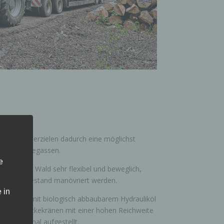
eifung und erzielen dadurch eine möglichst
f den Rückegassen.
e
ind wir im Wald sehr flexibel und beweglich,
us dem Bestand manövriert werden.
 in
omplett mit biologisch abbaubarem Hydrauliköl
atz von Rückekränen mit einer hohen Reichweite
 wir optimal aufgestellt.