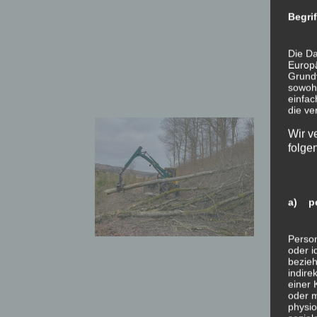
Begri
Die Da
Europä
Grund
sowohl
einfac
die ve
Wir v
folge
a) pe
Person
oder i
bezieh
indire
einer
oder 
physio