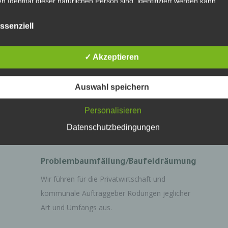
en Identität dieser natürlichen Person sind, identifiziert werden kann.
tungen
ssenziell
troffene Person
fene Person ist jede identifizierte oder identifizierbare natürliche Person
✓ Akzeptieren
personenbezogene Daten von dem für die Verarbeitung Verantwortlic
eitet werden.
Holzrücken
Auswahl speichern
Durch einen breit gefächerten Fuhrpark haben
rarbeitung
wir für jedes Einsatzgebiet die richtige
Personalisieren
Maschine.
Datenschutzbedingungen
eitung ist jeder mit oder ohne Hilfe automatisierter Verfahren ausgefüh
ng oder jede solche Vorgangsreihe im Zusammenhang mit
enbezogenen Daten wie das Erheben, das Erfassen, die Organisation
, die Speicherung, die Anpassung oder Veränderung, das Auslesen, d
en, die Verwendung, die Offenlegung durch Übermittlung, Verbreitung
Problembaumfällung/Baufeldräumung
ndere Form der Bereitstellung, den Abgleich oder die Verknüpfung, die
ränkung, das Löschen oder die Vernichtung.
Wir führen für die Privatwirtschaft und
kommunale Auftraggeber Rodungen jeglicher
Art und Umfangs aus.
nschränkung der Verarbeitung