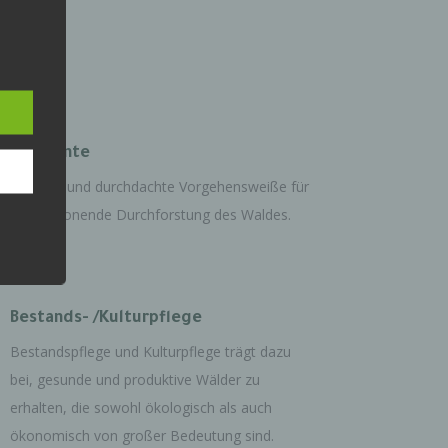
,
hen
Holzernte
Saubere und durchdachte Vorgehensweiße für
eine schonende Durchforstung des Waldes.
rte
, das
as
 oder
Bestands- /Kulturpflege
Bestandspflege und Kulturpflege trägt dazu
bei, gesunde und produktive Wälder zu
erhalten, die sowohl ökologisch als auch
ökonomisch von großer Bedeutung sind.