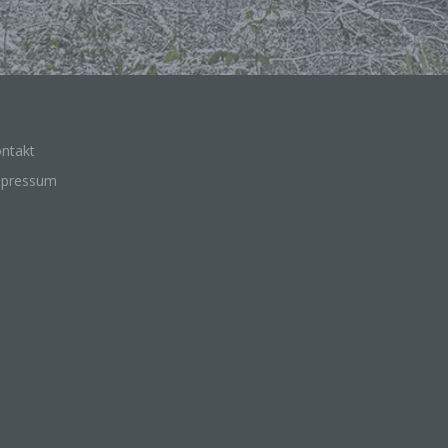
lichen Person zugewiesen werden.
rantwortlicher oder für die Verarbeitung Verantwortlicher
wortlicher oder für die Verarbeitung Verantwortlicher ist die natürliche 
ische Person, Behörde, Einrichtung oder andere Stelle, die allein oder
ntakt
sam mit anderen über die Zwecke und Mittel der Verarbeitung von
enbezogenen Daten entscheidet. Sind die Zwecke und Mittel dieser
mpressum
eitung durch das Unionsrecht oder das Recht der Mitgliedstaaten
eben, so kann der Verantwortliche beziehungsweise können die best
ien seiner Benennung nach dem Unionsrecht oder dem Recht der
edstaaten vorgesehen werden.
ftragsverarbeiter
gsverarbeiter ist eine natürliche oder juristische Person, Behörde, Einr
ndere Stelle, die personenbezogene Daten im Auftrag des Verantwortl
eitet.
mpfänger