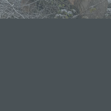
oder
immten
ichtung
ichen