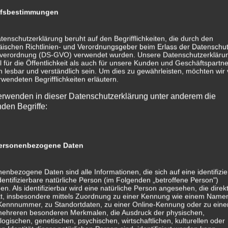
ffsbestimmungen
tenschutzerklärung beruht auf den Begrifflichkeiten, die durch den
ischen Richtlinien- und Verordnungsgeber beim Erlass der Datenschut
verordnung (DS-GVO) verwendet wurden. Unsere Datenschutzerklärun
 für die Öffentlichkeit als auch für unsere Kunden und Geschäftspartne
h lesbar und verständlich sein. Um dies zu gewährleisten, möchten wir
rwendeten Begrifflichkeiten erläutern.
erwenden in dieser Datenschutzerklärung unter anderem die
nden Begriffe:
rsonenbezogene Daten
enbezogene Daten sind alle Informationen, die sich auf eine identifizie
dentifizierbare natürliche Person (im Folgenden „betroffene Person")
en. Als identifizierbar wird eine natürliche Person angesehen, die direk
kt, insbesondere mittels Zuordnung zu einer Kennung wie einem Name
 Kennnummer, zu Standortdaten, zu einer Online-Kennung oder zu ein
mehreren besonderen Merkmalen, die Ausdruck der physischen,
logischen, genetischen, psychischen, wirtschaftlichen, kulturellen oder