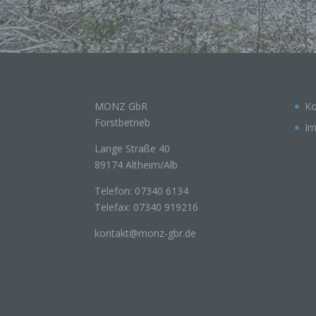
natür
g) Ve
Verant
jurist
MONZ GbR
Ko
gemein
person
Forstbetrieb
I
Verarb
vorgeg
Lange Straße 40
Kriter
Mitgli
89174 Altheim/Alb
Telefon: 07340 6134
h) Au
Telefax: 07340 919216
kontakt@monz-gbr.de
Auftra
oder a
verarb
i) E