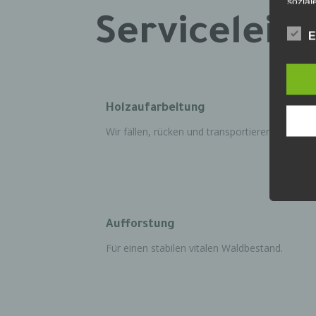
sozial
Serviceleis
E
b) be
Betrof
deren 
verarb
Holzaufarbeitung
Wir fällen, rücken und transportieren Ihr Holz.
c) Ve
Verarb
Vorga
person
Ordnen
Abfrag
Aufforstung
eine a
Einsch
Für einen stabilen vitalen Waldbestand.
d) Ei