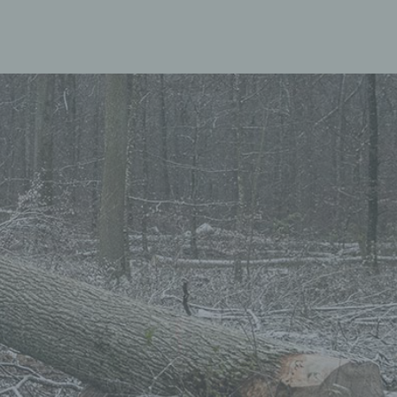
ten,
 um
 zu
er
ten,
er
Weise,
 werden
en und
en,
rbaren