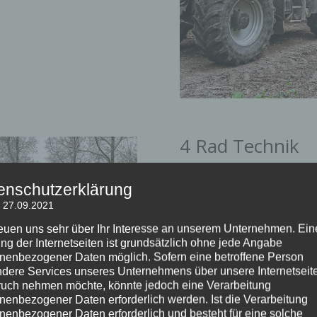
4 Rad Technik
enschutzerklärung
Wir setzen hier auf breite Ber
: 27.09.2021
geringe Bodenverdichtung au
reuen uns sehr über Ihr Interesse an unserem Unternehmen. Ein
Durch unsere Knickschlepper s
ng der Internetseiten ist grundsätzlich ohne jede Angabe
dadurch können Bäume gut a
nenbezogener Daten möglich. Sofern eine betroffene Person
dere Services unseres Unternehmens über unsere Internetseite
Unsere Rückemaschinen sind k
uch nehmen möchte, könnte jedoch eine Verarbeitung
ausgestattet. Durch den Eins
nenbezogener Daten erforderlich werden. Ist die Verarbeitung
und einer großen Hubkraft sind
nenbezogener Daten erforderlich und besteht für eine solche