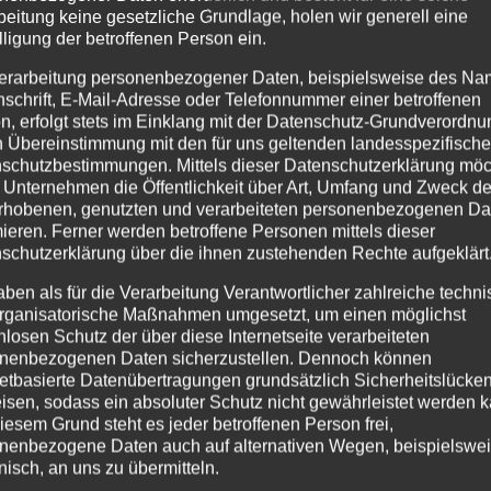
beitung keine gesetzliche Grundlage, holen wir generell eine
lligung der betroffenen Person ein.
erarbeitung personenbezogener Daten, beispielsweise des Na
nschrift, E-Mail-Adresse oder Telefonnummer einer betroffenen
n, erfolgt stets im Einklang mit der Datenschutz-Grundverordnu
n Übereinstimmung mit den für uns geltenden landesspezifisch
schutzbestimmungen. Mittels dieser Datenschutzerklärung mö
 Unternehmen die Öffentlichkeit über Art, Umfang und Zweck de
rhobenen, genutzten und verarbeiteten personenbezogenen Da
mieren. Ferner werden betroffene Personen mittels dieser
schutzerklärung über die ihnen zustehenden Rechte aufgeklärt
schine
können wir Kurz-
aben als für die Verarbeitung Verantwortlicher zahlreiche techn
rganisatorische Maßnahmen umgesetzt, um einen möglichst
nlosen Schutz der über diese Internetseite verarbeiteten
und Werthölzern, hier trifft
nenbezogenen Daten sicherzustellen. Dennoch können
ke der Holzrückemaschinen.
netbasierte Datenübertragungen grundsätzlich Sicherheitslücke
isen, sodass ein absoluter Schutz nicht gewährleistet werden k
iesem Grund steht es jeder betroffenen Person frei,
nenbezogene Daten auch auf alternativen Wegen, beispielswe
onisch, an uns zu übermitteln.