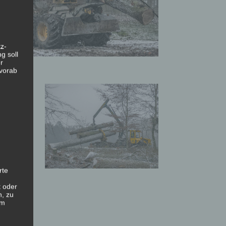
z-
g soll
r
 vorab
rte
t oder
n, zu
em