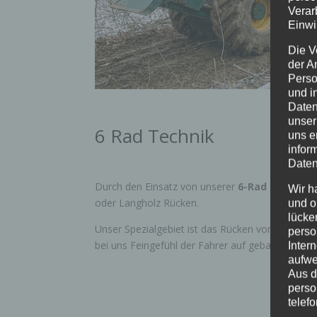
Verar
Einwi
Die V
der A
Perso
und i
Daten
unser
6 Rad Technik
uns e
infor
Daten
Durch den Einsatz von unserer
6-Rad Kombima
Wir h
oder Langholz Rücken.
und o
lücke
Unser Spezialgebiet ist das Rücken von Starkholz 
perso
bei uns Feingefühl der Fahrer auf geballte Stär
Inter
aufwe
Aus d
perso
telef