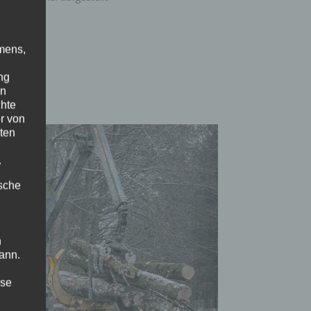
mens,
ng
en
chte
r von
ten
.
ische
n
ann.
ise