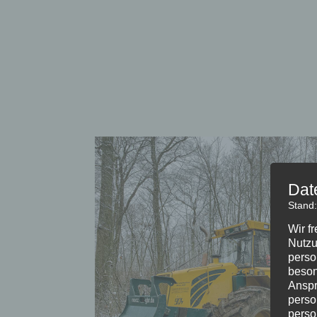
Dat
Stand
Wir f
Nutzu
perso
beson
Anspr
perso
perso