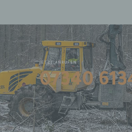
Einsch
person
einzu
e) Pr
Profil
die d
bestim
bewert
JETZT ANRUFEN
Lage, 
Aufent
vorhe
07340 613
f) P
Pseudo
auf w
Inform
können
techni
dass d