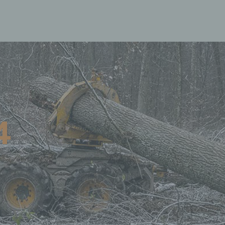
ränkung der Verarbeitung ist die Markierung gespeicherter
enbezogener Daten mit dem Ziel, ihre künftige Verarbeitung
schränken.
ofiling
ing ist jede Art der automatisierten Verarbeitung personenbezogener Da
arin besteht, dass diese personenbezogenen Daten verwendet werden,
mte persönliche Aspekte, die sich auf eine natürliche Person beziehen,
en, insbesondere, um Aspekte bezüglich Arbeitsleistung, wirtschaftlich
Gesundheit, persönlicher Vorlieben, Interessen, Zuverlässigkeit, Verhal
haltsort oder Ortswechsel dieser natürlichen Person zu analysieren od
rzusagen.
4
seudonymisierung
nymisierung ist die Verarbeitung personenbezogener Daten in einer 
elche die personenbezogenen Daten ohne Hinzuziehung zusätzlicher
ationen nicht mehr einer spezifischen betroffenen Person zugeordnet
, sofern diese zusätzlichen Informationen gesondert aufbewahrt werd
schen und organisatorischen Maßnahmen unterliegen, die gewährleist
ie personenbezogenen Daten nicht einer identifizierten oder identifizie